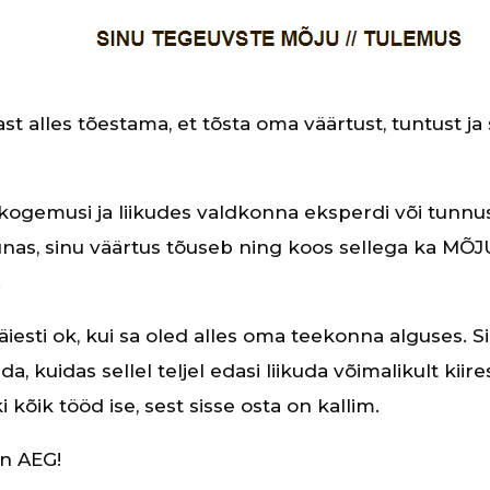
t alles tõestama, et tõsta oma väärtust, tuntust ja
gemusi ja liikudes valdkonna eksperdi või tunnu
unas, sinu väärtus tõuseb ning koos sellega ka MÕJ
.
täiesti ok, kui sa oled alles oma teekonna alguses. 
a, kuidas sellel teljel edasi liikuda võimalikult kiire
 kõik tööd ise, sest sisse osta on kallim.
n AEG!