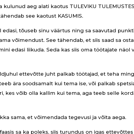
a kulunud aeg alati kaotus TULEVIKU TULEMUSTES
tähendab see kaotust KASUMIS.
el edasi, tõuseb sinu väärtus ning sa saavutad punkt
ama võimendust. See tähendab, et siis saad sa ost
emini edasi liikuda. Seda kas siis oma töötajate näol 
üldjuhul ettevõtte juht palkab töötajad, et teha mingi
 teeb ära soodsamalt kui tema ise, või palkab spetsial
ri, kes võib olla kallim kui tema, aga teeb selle kor
kka sama, et võimendada tegevusi ja võita aega.
faasis sa ka poleks, siis turundus on igas ettevõttes