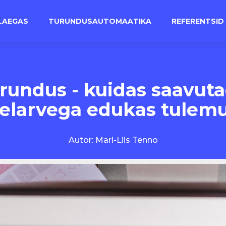
LAEGAS
TURUNDUSAUTOMAATIKA
REFERENTSID
rundus - kuidas saavut
elarvega edukas tulem
Autor:
Mari-Liis Tenno