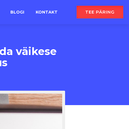
TEE PÄRING
BLOGI
KONTAKT
ada väikese
us