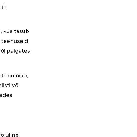
 ja
i, kus tasub
a teenuseid
või palgates
t töölõiku,
isti või
dades
 oluline