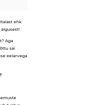
italast ehk
 algusest!
st? Aga
õttu sai
ese eelarvega
?
ogemuste