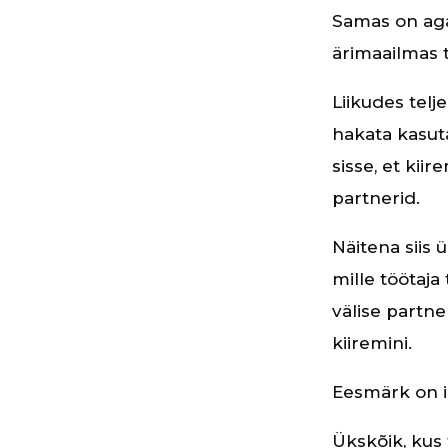
Samas on ag
ärimaailmas 
Liikudes telj
hakata kasut
sisse, et kiir
partnerid.
Näitena siis 
mille töötaja
välise partne
kiiremini.
Eesmärk on i
Ükskõik, kus 