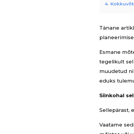
4.
Kokkuvõt
Tänane artik
planeerimises
Esmane mõte 
tegelikult se
muudetud nim
eduks tulem
Siinkohal s
Sellepärast, 
Vaatame seda