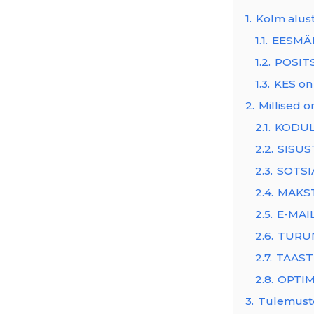
1.
Kolm alust
1.1.
EESMÄ
1.2.
POSIT
1.3.
KES on
2.
Millised 
2.1.
KODU
2.2.
SISUS
2.3.
SOTS
2.4.
MAKS
2.5.
E-MAI
2.6.
TURU
2.7.
TAAS
2.8.
OPTIM
3.
Tulemust