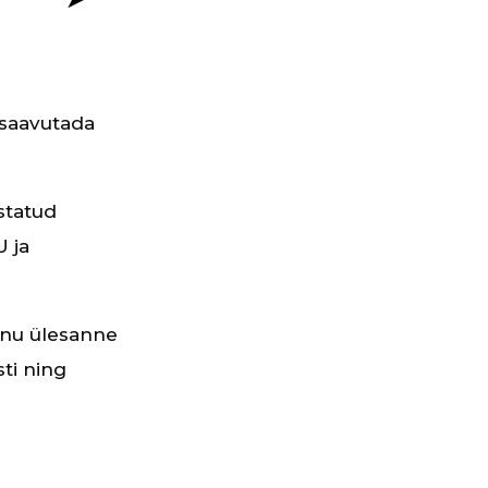
 saavutada
statud
U ja
Sinu ülesanne
sti ning