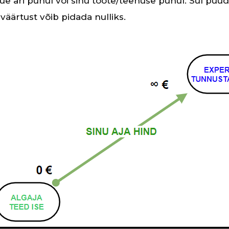
ue äri puhul või sinu toote/teenuse puhul. Sul puu
 väärtust võib pidada nulliks.