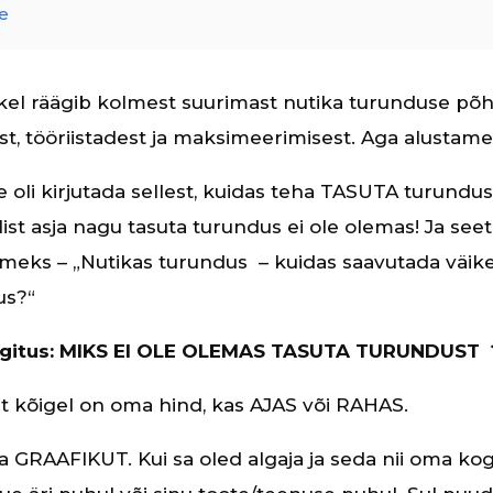
e
kel räägib kolmest suurimast nutika turunduse põh
t, tööriistadest ja maksimeerimisest. Aga alustame
oli kirjutada sellest, kuidas teha TASUTA turundu
llist asja nagu tasuta turundus ei ole olemas! Ja seet
eks – „Nutikas turundus – kuidas saavutada väik
us?“
elgitus: MIKS EI OLE OLEMAS TASUTA TURUNDUST 
et kõigel on oma hind, kas AJAS või RAHAS.
 GRAAFIKUT. Kui sa oled algaja ja seda nii oma k