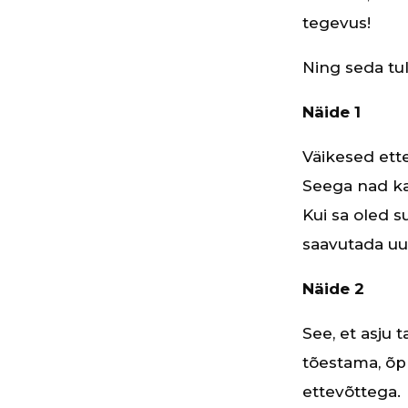
tegevus!
Ning seda tul
Näide 1
Väikesed ette
Seega nad kasv
Kui sa oled s
saavutada uue
Näide 2
See, et asju 
tõestama, õp
ettevõttega. 