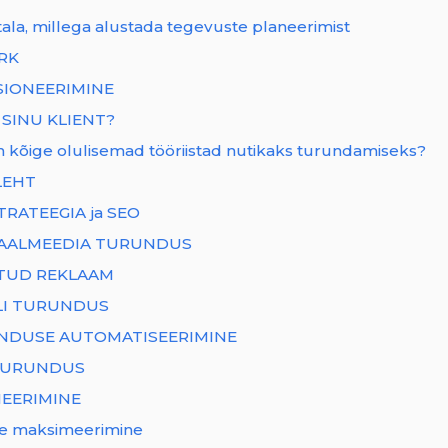
ala, millega alustada tegevuste planeerimist
RK
SIONEERIMINE
 SINU KLIENT?
on kõige olulisemad tööriistad nutikaks turundamiseks?
LEHT
TRATEEGIA ja SEO
IAALMEEDIA TURUNDUS
TUD REKLAAM
LI TURUNDUS
NDUSE AUTOMATISEERIMINE
TURUNDUS
EERIMINE
e maksimeerimine