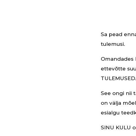
Sa pead ennas
tulemusi.
Omandades ko
ettevõtte su
TULEMUSED
See ongi nii 
on välja mõeld
esialgu teedki
SINU KULU o