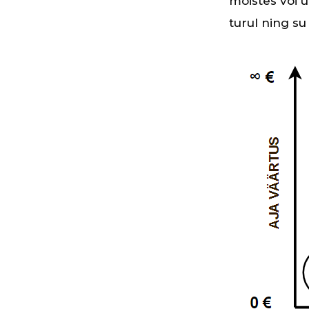
mõistes või u
turul ning su