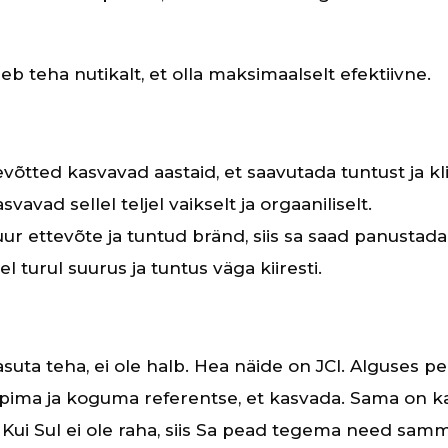
eb teha nutikalt, et olla maksimaalselt efektiivne.
võtted kasvavad aastaid, et saavutada tuntust ja kl
avad sellel teljel vaikselt ja orgaaniliselt.
uur ettevõte ja tuntud bränd, siis sa saad panustada 
l turul suurus ja tuntus väga kiiresti.
tasuta teha, ei ole halb. Hea näide on JCI. Alguses 
pima ja koguma referentse, et kasvada. Sama on ka
Kui Sul ei ole raha, siis Sa pead tegema need samm