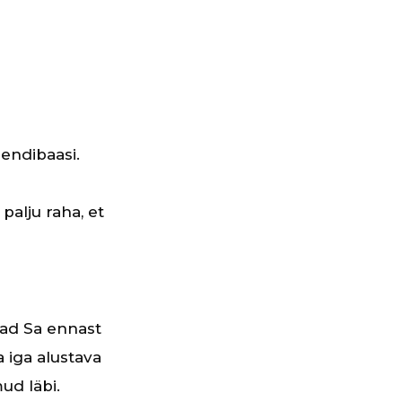
iendibaasi.
palju raha, et
pead Sa ennast
 iga alustava
ud läbi.