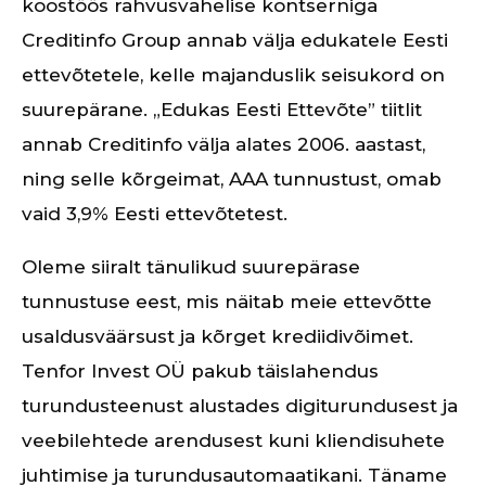
koostöös rahvusvahelise kontserniga
Creditinfo Group annab välja edukatele Eesti
ettevõtetele, kelle majanduslik seisukord on
suurepärane. „Edukas Eesti Ettevõte” tiitlit
annab Creditinfo välja alates 2006. aastast,
ning selle kõrgeimat, AAA tunnustust, omab
vaid 3,9% Eesti ettevõtetest.
Oleme siiralt tänulikud suurepärase
tunnustuse eest, mis näitab meie ettevõtte
usaldusväärsust ja kõrget krediidivõimet.
Tenfor Invest OÜ pakub täislahendus
turundusteenust alustades digiturundusest ja
veebilehtede arendusest kuni kliendisuhete
juhtimise ja turundusautomaatikani. Täname